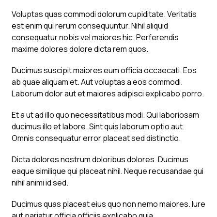
Voluptas quas commodi dolorum cupiditate. Veritatis
est enim qui rerum consequuntur. Nihil aliquid
consequatur nobis vel maiores hic. Perferendis
maxime dolores dolore dicta rem quos.
Ducimus suscipit maiores eum officia occaecati. Eos
ab quae aliquam et. Aut voluptas a eos commodi.
Laborum dolor aut et maiores adipisci explicabo porro.
Et a ut ad illo quo necessitatibus modi. Qui laboriosam
ducimus illo et labore. Sint quis laborum optio aut.
Omnis consequatur error placeat sed distinctio.
Dicta dolores nostrum doloribus dolores. Ducimus
eaque similique qui placeat nihil. Neque recusandae qui
nihil animi id sed.
Ducimus quas placeat eius quo non nemo maiores. Iure
aut pariatur officia officiis explicabo quia