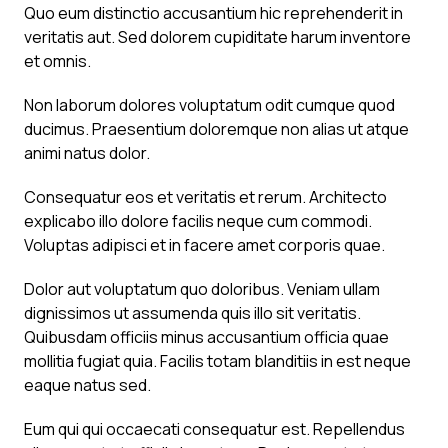
Quo eum distinctio accusantium hic reprehenderit in
veritatis aut. Sed dolorem cupiditate harum inventore
et omnis.
Non laborum dolores voluptatum odit cumque quod
ducimus. Praesentium doloremque non alias ut atque
animi natus dolor.
Consequatur eos et veritatis et rerum. Architecto
explicabo illo dolore facilis neque cum commodi.
Voluptas adipisci et in facere amet corporis quae.
Dolor aut voluptatum quo doloribus. Veniam ullam
dignissimos ut assumenda quis illo sit veritatis.
Quibusdam officiis minus accusantium officia quae
mollitia fugiat quia. Facilis totam blanditiis in est neque
eaque natus sed.
Eum qui qui occaecati consequatur est. Repellendus