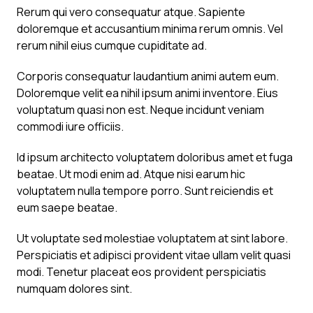
Rerum qui vero consequatur atque. Sapiente
doloremque et accusantium minima rerum omnis. Vel
rerum nihil eius cumque cupiditate ad.
Corporis consequatur laudantium animi autem eum.
Doloremque velit ea nihil ipsum animi inventore. Eius
voluptatum quasi non est. Neque incidunt veniam
commodi iure officiis.
Id ipsum architecto voluptatem doloribus amet et fuga
beatae. Ut modi enim ad. Atque nisi earum hic
voluptatem nulla tempore porro. Sunt reiciendis et
eum saepe beatae.
Ut voluptate sed molestiae voluptatem at sint labore.
Perspiciatis et adipisci provident vitae ullam velit quasi
modi. Tenetur placeat eos provident perspiciatis
numquam dolores sint.