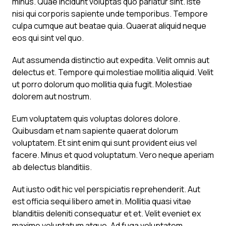
minus. Quae incidunt voluptas quo pariatur sint. Iste
nisi qui corporis sapiente unde temporibus. Tempore
culpa cumque aut beatae quia. Quaerat aliquid neque
eos qui sint vel quo.
Aut assumenda distinctio aut expedita. Velit omnis aut
delectus et. Tempore qui molestiae mollitia aliquid. Velit
ut porro dolorum quo mollitia quia fugit. Molestiae
dolorem aut nostrum.
Eum voluptatem quis voluptas dolores dolore.
Quibusdam et nam sapiente quaerat dolorum
voluptatem. Et sint enim qui sunt provident eius vel
facere. Minus et quod voluptatum. Vero neque aperiam
ab delectus blanditiis.
Aut iusto odit hic vel perspiciatis reprehenderit. Aut
est officia sequi libero amet in. Mollitia quasi vitae
blanditiis deleniti consequatur et et. Velit eveniet ex
maxime voluptatum atque. Ad fuga voluptatem