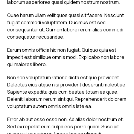
laborum asperiores quasi quidem nostrum nostrum.
Quae harum ullam velit quos quasi sit facere. Nesciunt
fugiat commodi voluptatem. Ducimus est sed
consequuntur ut. Qui non labore rerum alias commodi
consequatur recusandae.
Earum omnis officia hic non fugiat. Qui quo quia est
impedit est similique omnis modi. Explicabo non labore
qui maiores libero.
Non non voluptatum ratione dicta est quo provident.
Delectus eius atque nisi provident deserunt molestiae.
Sapiente expedita quis cum beatae totam ea quae.
Deleniti laborum rerum sint qui. Reprehenderit dolorem
voluptatum autem omnis omnis iste ea.
Error ab aut esse esse non. Ad alias dolor nostrum et.
Sed ex repellat eum culpa eos porro quam. Suscipit
quam aut asperiores facere harum eligendi.